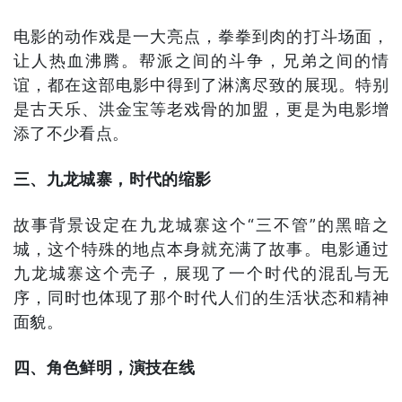
电影的动作戏是一大亮点，拳拳到肉的打斗场面，
让人热血沸腾。帮派之间的斗争，兄弟之间的情
谊，都在这部电影中得到了淋漓尽致的展现。特别
是古天乐、洪金宝等老戏骨的加盟，更是为电影增
添了不少看点。
三、九龙城寨，时代的缩影
故事背景设定在九龙城寨这个“三不管”的黑暗之
城，这个特殊的地点本身就充满了故事。电影通过
九龙城寨这个壳子，展现了一个时代的混乱与无
序，同时也体现了那个时代人们的生活状态和精神
面貌。
四、角色鲜明，演技在线