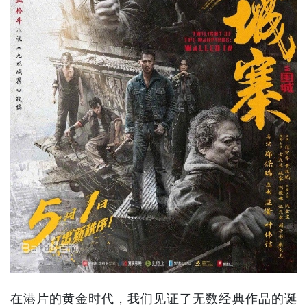
在港片的黄金时代，我们见证了无数经典作品的诞